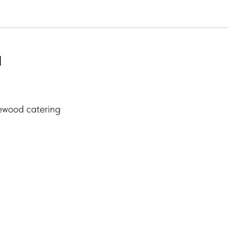
н
ewood catering