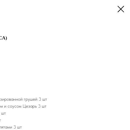
СА)
изированной грушей 3 шт
м и соусом Цезарь 3 шт
 шт
т
пятами 3 шт