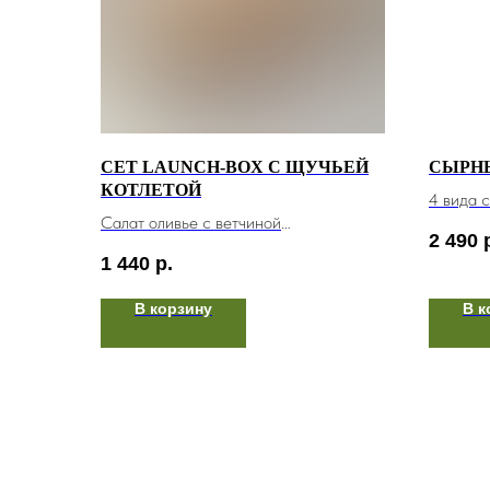
СЕТ LAUNCH-BOX С ЩУЧЬЕЙ
СЫРН
КОТЛЕТОЙ
4 вида 
Салат оливье с ветчиной
шишек, с
2 490
Котлета из щуки с картофельным пюре
1 440
р.
Медовик
20 шт. /
Чиабатта
В корзину
В к
Морс
430 гр.