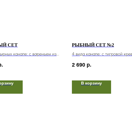
ЫЙ СЕТ
РЫБНЫЙ СЕТ №2
сырных канапе: с вареньем из
4 вида канапе: с тигровой кре
 клубникой, курагой, грушей
чиз боллом, муксуном и переп
р.
2 690
р.
яйцом
 465 гр.
20 шт. / 555 гр.
орзину
В корзину