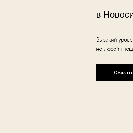
в Новос
Высокий урове
на любой площ
Связат