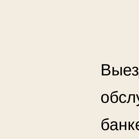
Выез
обсл
банк