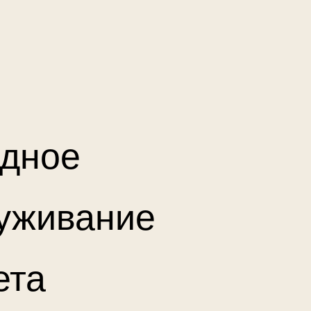
дное
уживание
ета