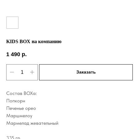
KIDS BOX на компанию
1 490
р.
Заказать
Состав BOXа:
Попкорн
Печенье орео
Маршмелоу
Мармелад жевательный
335 гр.