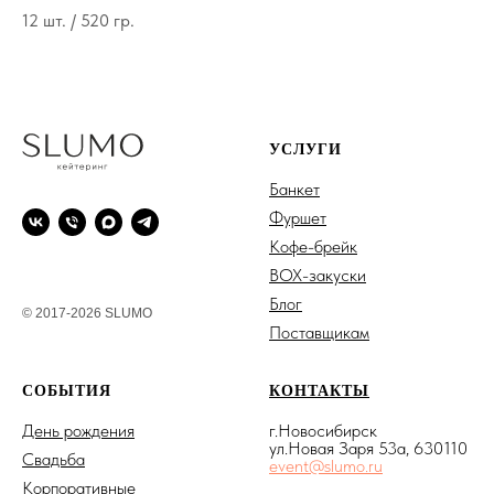
12 шт. / 520 гр.
УСЛУГИ
Банкет
Фуршет
Кофе-брейк
BOX-закуски
Блог
© 2017-2026 SLUMO
Поставщикам
СОБЫТИЯ
КОНТАКТЫ
День рождения
г.Новосибирск
ул.Новая Заря 53а, 630110
Свадьба
event@slumo.ru
Корпоративные