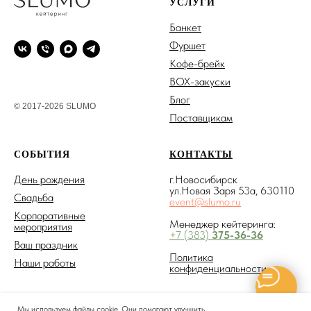
УСЛУГИ
Банкет
Фуршет
Кофе-брейк
BOX-закуски
Блог
© 2017-2026 SLUMO
Поставщикам
СОБЫТИЯ
КОНТАКТЫ
День рождения
г.Новосибирск
ул.Новая Заря 53а, 630110
Свадьба
event@slumo.ru
Корпоративные
Менеджер кейтеринга:
мероприятия
+7 (383)
375-36-36
Ваш праздник
Политика
Наши работы
конфиденциальности
Мы используем файлы cookie. Они помогают улучшить