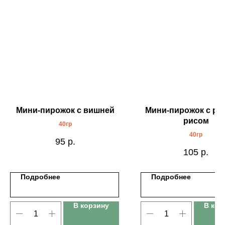
Мини-пирожок с вишней
Мини-пирожок с ры
рисом
40гр
40гр
95
р.
105
р.
Подробнее
Подробнее
В корзину
В кор