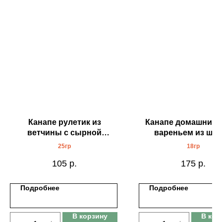
Канапе рулетик из
Канапе домашний 
ветчины с сырной
вареньем из ши
начинкой
25гр
18гр
105
р.
175
р.
Подробнее
Подробнее
В корзину
В кор