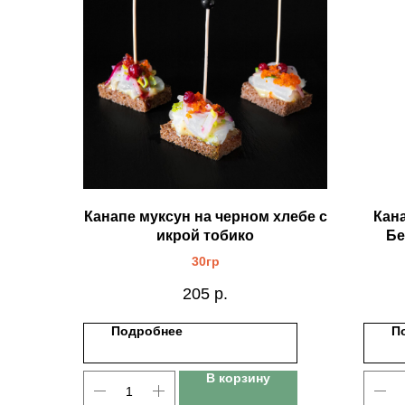
Канапе муксун на черном хлебе с
Кан
икрой тобико
Бе
30гр
205
р.
Подробнее
П
В корзину