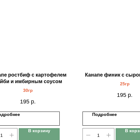
апе ростбиф с картофелем
Канапе финик с сыр
йби и имбирным соусом
25гр
30гр
195
р.
195
р.
одробнее
Подробнее
В корзину
В корз