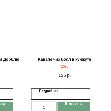
ом Дорблю
Канапе чиз болл в кунжуте
15гр
135
р.
Подробнее
ину
В корзину