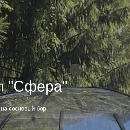
л "Сфера"
 на сосновый бор